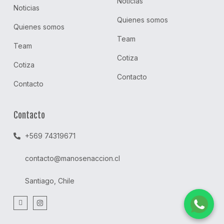
Noticias
Noticias
Quienes somos
Quienes somos
Team
Team
Cotiza
Cotiza
Contacto
Contacto
Contacto
+569 74319671
contacto@manosenaccion.cl
Santiago, Chile
S
I
o
n
c
s
i
t