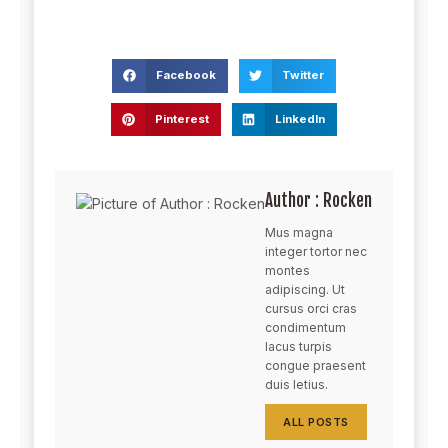
Facebook
Twitter
Pinterest
LinkedIn
Author : Rocken
Mus magna
integer tortor nec
montes
adipiscing. Ut
cursus orci cras
condimentum
lacus turpis
congue praesent
duis letius.
ALL POSTS